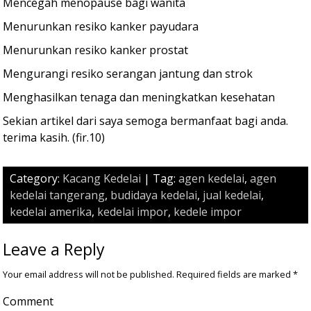
Mencegah menopause bagi wanita
Menurunkan resiko kanker payudara
Menurunkan resiko kanker prostat
Mengurangi resiko serangan jantung dan strok
Menghasilkan tenaga dan meningkatkan kesehatan
Sekian artikel dari saya semoga bermanfaat bagi anda.
terima kasih. (fir.10)
Category:
Kacang Kedelai
| Tag:
agen kedelai
,
agen
kedelai tangerang
,
budidaya kedelai
,
jual kedelai
,
kedelai amerika
,
kedelai impor
,
kedele impor
Leave a Reply
Your email address will not be published.
Required fields are marked
*
Comment