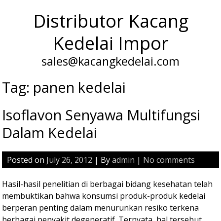
Distributor Kacang
Kedelai Impor
sales@kacangkedelai.com
Tag: panen kedelai
Isoflavon Senyawa Multifungsi
Dalam Kedelai
Posted on
July 26, 2012
| By
admin
|
No comments
Hasil-hasil penelitian di berbagai bidang kesehatan telah
membuktikan bahwa konsumsi produk-produk kedelai
berperan penting dalam menurunkan resiko terkena
berbagai penyakit degeneratif. Ternyata, hal tersebut